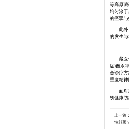
等高原藏
均匀涂于
的痉挛与
此外
的发生与
藏医
症)自杀
合诊疗方
重度精神
面对
筑健康防
上一篇
性斜颈