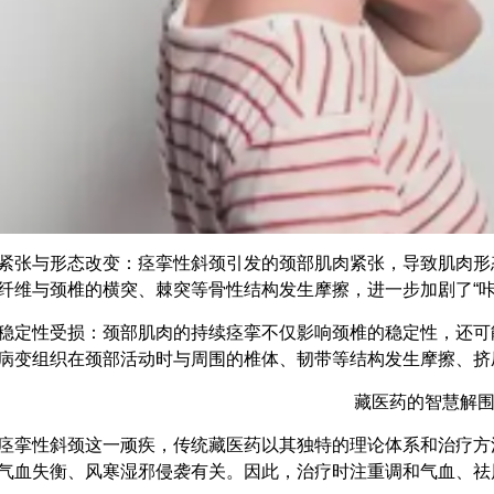
紧张与形态改变：痉挛性斜颈引发的颈部肌肉紧张，导致肌肉形
纤维与颈椎的横突、棘突等骨性结构发生摩擦，进一步加剧了“咔
稳定性受损：颈部肌肉的持续痉挛不仅影响颈椎的稳定性，还可
病变组织在颈部活动时与周围的椎体、韧带等结构发生摩擦、挤压
藏医药的智慧解
痉挛性斜颈这一顽疾，传统藏医药以其独特的理论体系和治疗方
气血失衡、风寒湿邪侵袭有关。因此，治疗时注重调和气血、祛