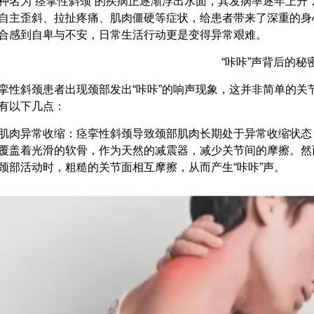
种名为“痉挛性斜颈”的疾病正逐渐浮出水面，其发病率逐年上升
自主歪斜、拉扯疼痛、肌肉僵硬等症状，给患者带来了深重的身
合感到自卑与不安，日常生活行动更是变得异常艰难。
“咔咔”声背后的秘
挛性斜颈患者出现颈部发出“咔咔”的响声现象，这并非简单的
有以下几点：
肌肉异常收缩：痉挛性斜颈导致颈部肌肉长期处于异常收缩状态
覆盖着光滑的软骨，作为天然的减震器，减少关节间的摩擦。然
颈部活动时，粗糙的关节面相互摩擦，从而产生“咔咔”声。