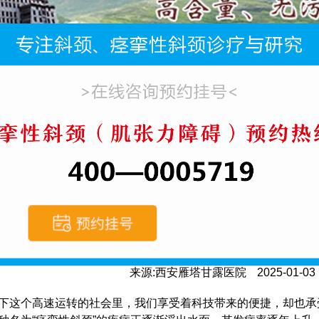
页
>
斜颈
>
痉挛性斜颈
>
颈部“咔咔”响与藏医药的
来源:西安雁塔甘露医院
2025-01-03
下这个高速运转的社会里，我们享受着科技带来的便捷，却也承