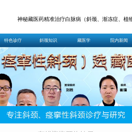
神秘藏医药精准治疗白脉病（斜颈、渐冻症、植
特色诊疗
斜颈知识
藏医学
院内新闻