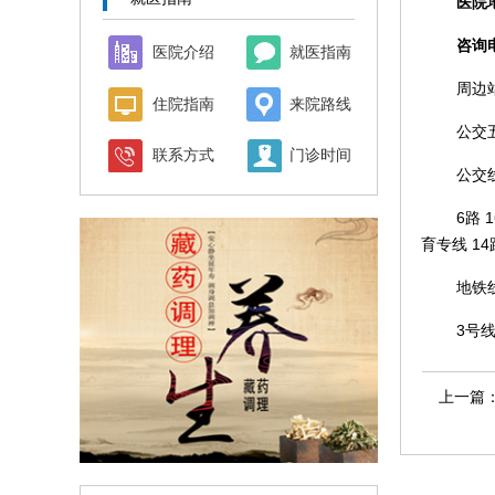
医院
咨询
医院介绍
就医指南
周边
住院指南
来院路线
公交
联系方式
门诊时间
公交
6路 1
育专线 14路
地铁
3号
上一篇