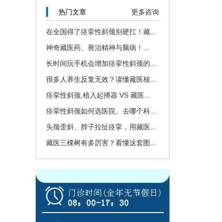
热门文章
更多咨询
在全国得了痉挛性斜颈别硬扛！藏...
神奇藏医药、善治精神与脑病！...
长时间玩手机会增加痉挛性斜颈的...
很多人养生反复无效？读懂藏医核...
痉挛性斜颈,植入起搏器 VS 藏医...
痉挛性斜颈如何选医院、去哪个科...
头颈歪斜、脖子拉扯痉挛，用藏医...
藏医三棵树有多厉害？看懂这套图...