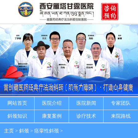
网站首页
医院介绍
医院新闻
专家团队
斜颈知识
康复案例
诊疗技术
来院路线
主页
>
斜颈
>
痉挛性斜颈
>