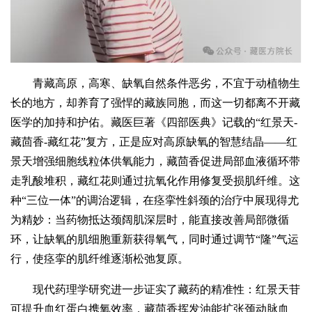
青藏高原，高寒、缺氧自然条件恶劣，不宜于动植物生
长的地方，却养育了强悍的藏族同胞，而这一切都离不开藏
医学的加持和护佑。藏医巨著《四部医典》记载的“红景天-
藏茴香-藏红花”复方，正是应对高原缺氧的智慧结晶——红
景天增强细胞线粒体供氧能力，藏茴香促进局部血液循环带
走乳酸堆积，藏红花则通过抗氧化作用修复受损肌纤维。这
种“三位一体”的调治逻辑，在痉挛性斜颈的治疗中展现得尤
为精妙：当药物抵达颈阔肌深层时，能直接改善局部微循
环，让缺氧的肌细胞重新获得氧气，同时通过调节“隆”气运
行，使痉挛的肌纤维逐渐松弛复原。
现代药理学研究进一步证实了藏药的精准性：红景天苷
可提升血红蛋白携氧效率，藏茴香挥发油能扩张颈动脉血