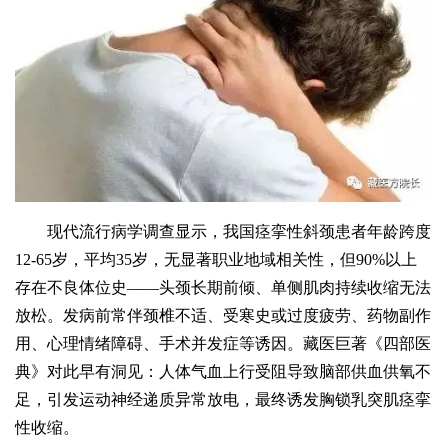
现代流行病学调查显示，我国痉挛性斜颈患者年龄跨度
12-65岁，平均35岁，无显著职业地域相关性，但90%以上
存在不良体位史——头颈长期前倾、单侧肌肉持续收缩无法
放松。发病前常伴颈椎不适、受寒史或过度疲劳、药物副作
用、心理情绪障碍、手术并发症等诱因。藏医巨著《四部医
典》对此早有洞见：人体气血上行受阻导致脑部供血供氧不
足，引发运动神经递质异常放电，最终诱发胸锁乳突肌痉挛
性收缩。