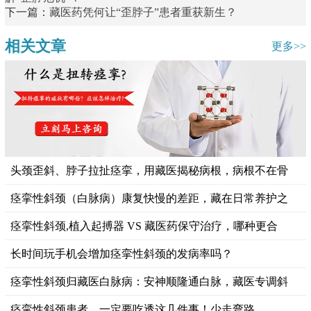
下一篇：
藏医药凭何让“歪脖子”患者重获新生？
相关文章
更多>>
头颈歪斜、脖子拉扯痉挛，用藏医揭秘病根，病根不在骨
痉挛性斜颈（白脉病）康复快慢的差距，藏在日常养护之
痉挛性斜颈,植入起搏器 VS 藏医药保守治疗，哪种更合
长时间玩手机会增加痉挛性斜颈的发病率吗？
痉挛性斜颈归藏医白脉病：安神顺隆通白脉，藏医专调斜
痉挛性斜颈患者，一定要吃透这几件事！少走弯路