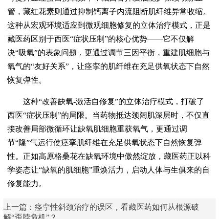
管，藏红花素则通过抑制钙离子内流阻断肌纤维异常收缩。
这种从宏观环境适应到微观细胞修复的立体治疗模式，正是
藏医药区别于西医“症状压制”的核心优势——它不仅解
决“吸氧”的表象问题，更通过调节三因平衡，重建肌细胞与
氧气的“友好关系”，让痉挛的肌纤维在充足供氧状态下自然
恢复弹性。
这种“改善缺氧-激活自修复”的立体治疗模式，打破了
西医“症状压制”的局限。当药物抵达颈阔肌深层时，不仅直
接改善局部微循环让缺氧肌细胞重获氧气，更通过调
节“隆”气运行使痉挛肌纤维在充足供氧状态下自然恢复弹
性。正如高原格桑花在缺氧环境中傲然绽放，藏医药正以科
学姿态让“缺氧的肌细胞”重焕活力，启动人体与生俱来的自
修复能力。
上一篇：
痉挛性斜颈治疗的误区，看藏医药如何从根源破
解“歪脖危机”？