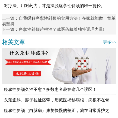
对疗法、用对药力，才是摆脱痉挛性斜颈的唯一捷径。
上一篇：
自我缓解痉挛性斜颈的实用方法！在家就能做，简单
易坚持
下一篇：
痉挛性斜颈难根治？藏医药藏着独特调理力量!
相关文章
更多>>
痉挛性斜颈久治不愈？多数患者栽在这几个误区！
头颈歪斜、脖子拉扯痉挛，用藏医揭秘病根，病根不在骨
痉挛性斜颈（白脉病）康复快慢的差距，藏在日常养护之