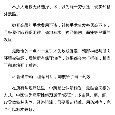
不少人走投无路选择手术，以为能一劳永逸，现实却格
外残酷。
抛开高昂的手术费用不谈，斜颈手术复发率居高不下，
且极易伴随吞咽困难、颈部麻木、神经损伤、面瘫等严重并
发症。
最致命的一点：一旦手术失败或复发，颈部神经与肌肉
环境被破坏，后续所有保守治疗，效果都会大打折扣，相当
于彻底堵死了后路。
✅ 普通中药：理念对症，却败给了当下药效
在所有常规疗法里，中药是公认最稳妥、最贴合病根的
方式。中医认为痉挛性斜颈属于“痉证”，多由风、痰、瘀、
虚导致筋脉失养、经络阻滞，只要辨证精准、用药对症，完
全可以标本兼顾。