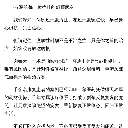
05 写给每一位挣扎的斜颈病友
我们深知，你试过无数方法、花过无数冤枉钱，早已身
心俱疲、失去信心。
但请记住：痉挛性斜颈不是不治之症，只是你之前的治
疗，始终没有触达病根。
肉毒素、手术是“治标止损”，普通中药是“温和调理”，
唯有藏医药，是针对性修复神经、疏通深层瘀堵、重塑颈部
气血循环的根治方案。
千余名康复患者的案例已经印证：藏医药凭借得天独厚
的药材优势、千年专属诊疗体系，打破了斜颈反复复发的魔
咒，让无数深陷绝望的病友，重新恢复正常体态、回归正常
生活。
不必再陷入选择内耗，不必再忍受反复复发的痛苦。选