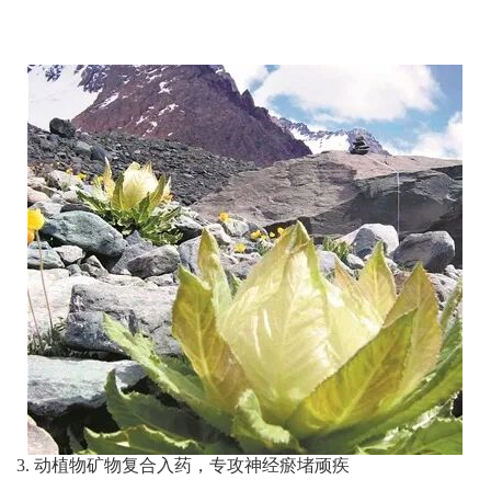
3. 动植物矿物复合入药，专攻神经瘀堵顽疾