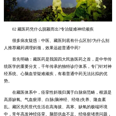
02 藏医药凭什么脱颖而出?专治疑难神经顽疾
很多病友疑惑：中医、藏医到底有什么区别?为什么别
人推荐藏药调理斜颈，效果远超普通中药?
首先明确：藏医药是我国四大民族医药之首，是中华传
统医学的重要分支，千年传承的独特诊疗体系，专门针对神
经系统、心脑血管疑难顽疾，有着普通中药无法比拟的优
势。
在藏医体系中，痉挛性斜颈归属于白脉病范畴，根源是
高原缺氧、气血瘀滞、白脉(脑神经、经络)失养、隆血紊
乱。藏区先民世代生活在高海拔、高寒、缺氧的极端环境
中，常年高发神经痉挛、脑部供血不足、经络瘀堵类问题，