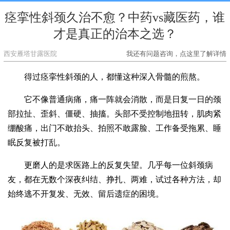
痉挛性斜颈久治不愈？中药vs藏医药，谁
才是真正的治本之选？
西安雁塔甘露医院
我还有问题咨询，点这里了解详情
得过痉挛性斜颈的人，都懂这种深入骨髓的煎熬。
它不像普通病痛，痛一阵就会消散，而是日复一日的颈
部拉扯、歪斜、僵硬、抽搐。头部不受控制地扭转，肌肉紧
绷酸痛，出门不敢抬头、拍照不敢露脸、工作备受拖累、睡
眠反复被打乱。
更磨人的是求医路上的反复失望。几乎每一位斜颈病
友，都在无数个深夜纠结、挣扎、两难，试过各种方法，却
始终逃不开复发、无效、留后遗症的困境。