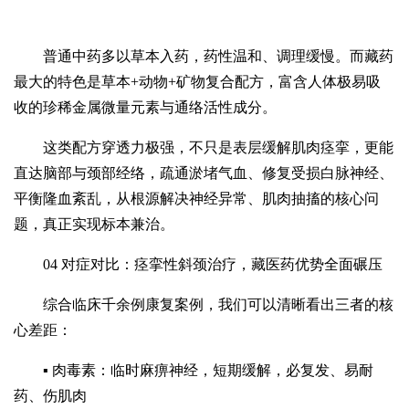
普通中药多以草本入药，药性温和、调理缓慢。而藏药
最大的特色是草本+动物+矿物复合配方，富含人体极易吸
收的珍稀金属微量元素与通络活性成分。
这类配方穿透力极强，不只是表层缓解肌肉痉挛，更能
直达脑部与颈部经络，疏通淤堵气血、修复受损白脉神经、
平衡隆血紊乱，从根源解决神经异常、肌肉抽搐的核心问
题，真正实现标本兼治。
04 对症对比：痉挛性斜颈治疗，藏医药优势全面碾压
综合临床千余例康复案例，我们可以清晰看出三者的核
心差距：
▪ 肉毒素：临时麻痹神经，短期缓解，必复发、易耐
药、伤肌肉