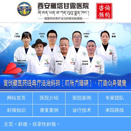
网站首页
医院介绍
医院新闻
专家团队
斜颈知识
康复案例
诊疗技术
来院路线
主页
>
斜颈
>
痉挛性斜颈
>