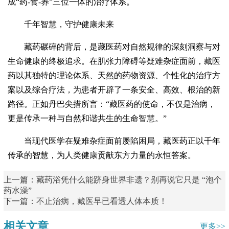
成“药-食-养”三位一体的治疗体系。
千年智慧，守护健康未来
藏药碾碎的背后，是藏医药对自然规律的深刻洞察与对
生命健康的终极追求。在肌张力障碍等疑难杂症面前，藏医
药以其独特的理论体系、天然的药物资源、个性化的治疗方
案以及综合疗法，为患者开辟了一条安全、高效、根治的新
路径。正如丹巴尖措所言：“藏医药的使命，不仅是治病，
更是传承一种与自然和谐共生的生命智慧。”
当现代医学在疑难杂症面前屡陷困局，藏医药正以千年
传承的智慧，为人类健康贡献东方力量的永恒答案。
上一篇：
藏药浴凭什么能跻身世界非遗？别再说它只是 “泡个
药水澡”
下一篇：
不止治病，藏医早已看透人体本质！
相关文章
更多>>