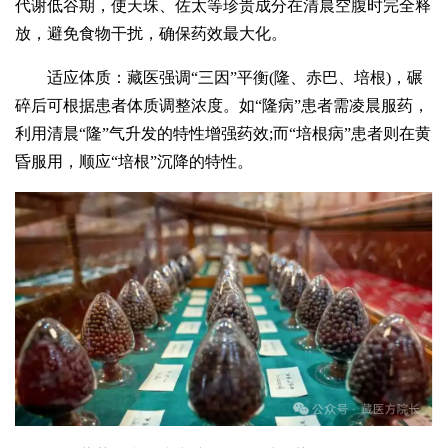
代谢低谷期，使天珠、佐太等珍贵成分在清晨空腹时完全释
放，避免食物干扰，确保药效最大化。
适应体质：藏医强调“三因”平衡(隆、赤巴、培根)，碾
碎后可根据患者体质调整浓度。如“隆病”患者需凌晨服药，
利用清晨“隆”气升发的特性增强药效;而“培根病”患者则在黄
昏服用，顺应“培根”沉降的特性。