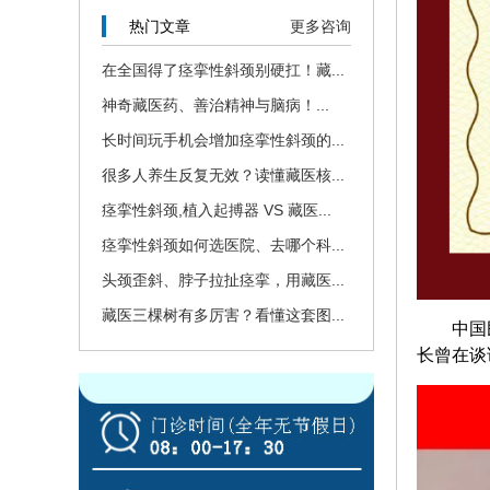
热门文章
更多咨询
在全国得了痉挛性斜颈别硬扛！藏...
神奇藏医药、善治精神与脑病！...
长时间玩手机会增加痉挛性斜颈的...
很多人养生反复无效？读懂藏医核...
痉挛性斜颈,植入起搏器 VS 藏医...
痉挛性斜颈如何选医院、去哪个科...
头颈歪斜、脖子拉扯痉挛，用藏医...
藏医三棵树有多厉害？看懂这套图...
中国
长曾在谈