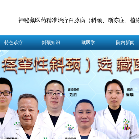
神秘藏医药精准治疗白脉病（斜颈、渐冻症、植
特色诊疗
斜颈知识
藏医学
院内新闻